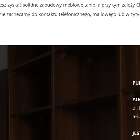
hcesz zyskać solidne zabudowy meblowe tanio, a przy tym zależy
nie zachęcamy do kontaktu telefonicznego, mailowego lub wizyty 
PU
AU
ul.
tel.
JE