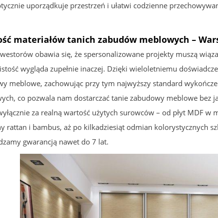
ptycznie uporządkuje przestrzeń i ułatwi codzienne przechowywan
ość materiałów tanich zabudów meblowych – Wa
nwestorów obawia się, że spersonalizowane projekty muszą wi
istość wygląda zupełnie inaczej. Dzięki wieloletniemu doświadcze
y meblowe, zachowując przy tym najwyższy standard wykończen
ych, co pozwala nam dostarczać tanie zabudowy meblowe bez ja
 wyłącznie za realną wartość użytych surowców – od płyt MDF w
ny rattan i bambus, aż po kilkadziesiąt odmian kolorystycznych 
dzamy gwarancją nawet do 7 lat.