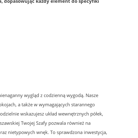
a, dopasowując każdy element do specyfiki
nienaganny wygląd z codzienną wygodą. Nasze
pokojach, a także w wymagających starannego
modzielnie wskazujesz układ wewnętrznych półek,
szawskiej Twojej Szafy pozwala również na
raz nietypowych wnęk. To sprawdzona inwestycja,