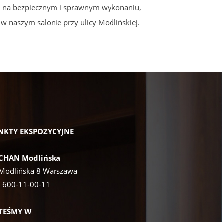
 Ci na bezpiecznym i sprawnym wykonaniu,
w naszym salonie przy ulicy Modlińskiej.
NKTY EKSPOZYCYJNE
CHAN Modlińska
 Modlińska 8 Warszawa
:
600-11-00-11
STEŚMY W