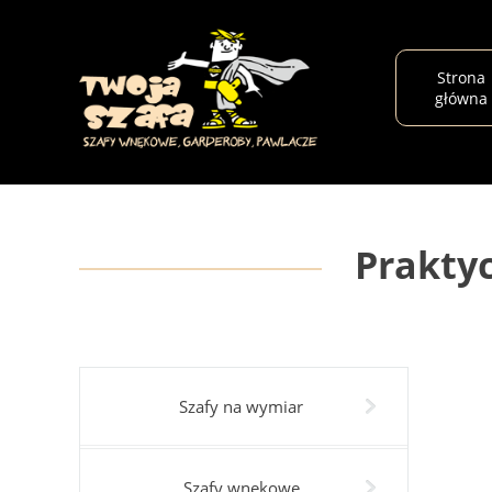
Strona
główna
Prakty
Szafy na wymiar
Szafy wnękowe