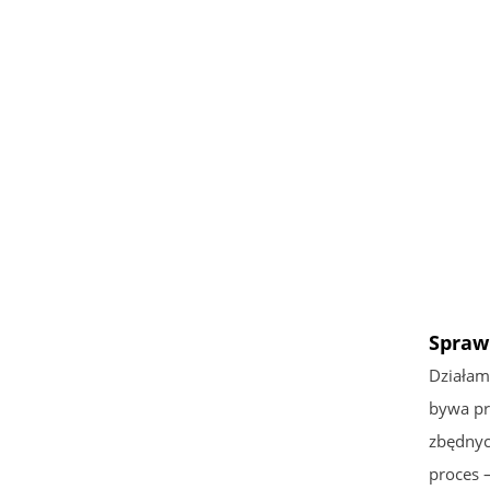
Spraw
Działam
bywa pr
zbędnyc
proces 