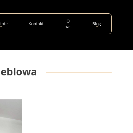
O
inie
Kontakt
Blog
nas
meblowa