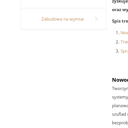
zyskuje
oraz w
Zabudowa na wymiar
Spis tre
Now
Trw
Spr
Nowoc
Tworzym
systemy
planowa
szuflad
bezprob