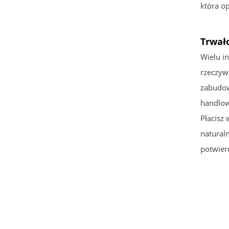
która o
Trwał
Wielu i
rzeczyw
zabudow
handlow
Płacisz
natural
potwier