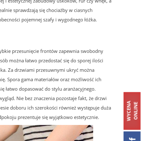
ej i estetycznej zabudowy uskoków, rur czy wnęk, a
alnie sprawdzają się chociażby w ciasnych
obecności pojemnej szafy i wygodnego łóżka.
zybkie przesunięcie frontów zapewnia swobodny
sób można łatwo przedostać się do sporej ilości
nika. Za drzwiami przesuwnymi ukryć można
nię. Spora gama materiałów oraz możliwość ich
się łatwo dopasować do stylu aranżacyjnego.
ygląd. Nie bez znaczenia pozostaje fakt, że drzwi
W
Y
C
E
N
A
O
N
L
I
N
E
sie doboru ich szerokości również występuje duża
pokoju prezentuje się wyjątkowo estetycznie.