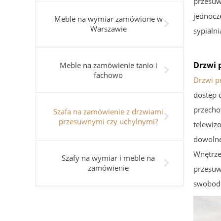
przesuw
jednocz
Meble na wymiar zamówione w
Warszawie
sypialn
Drzwi 
Meble na zamówienie tanio i
fachowo
Drzwi p
dostęp d
przecho
Szafa na zamówienie z drzwiami
przesuwnymi czy uchylnymi?
telewiz
dowolne
Wnętrze
Szafy na wymiar i meble na
zamówienie
przesuw
swoboda