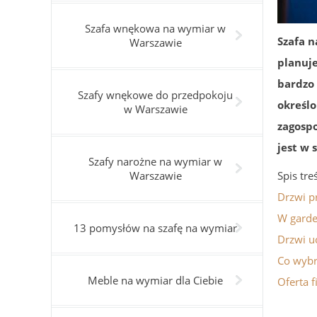
Szafa wnękowa na wymiar w
Szafa n
Warszawie
planuj
bardzo
Szafy wnękowe do przedpokoju
określ
w Warszawie
zagospo
jest w 
Szafy narożne na wymiar w
Warszawie
Spis tre
Drzwi p
W garde
13 pomysłów na szafę na wymiar
Drzwi u
Co wybr
Meble na wymiar dla Ciebie
Oferta 