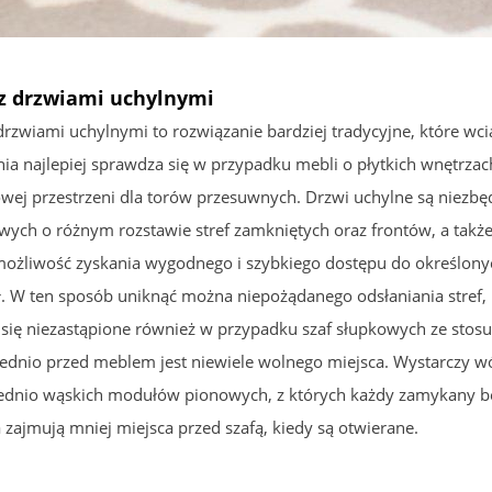
 z drzwiami uchylnymi
 drzwiami uchylnymi to rozwiązanie bardziej tradycyjne, które wc
nia najlepiej sprawdza się w przypadku mebli o płytkich wnętrz
wej przestrzeni dla torów przesuwnych. Drzwi uchylne są niezb
ych o różnym rozstawie stref zamkniętych oraz frontów, a takż
możliwość zyskania wygodnego i szybkiego dostępu do określonyc
ł. W ten sposób uniknąć można niepożądanego odsłaniania stref,
 się niezastąpione również w przypadku szaf słupkowych ze stosu
ednio przed meblem jest niewiele wolnego miejsca. Wystarczy w
dnio wąskich modułów pionowych, z których każdy zamykany bę
 zajmują mniej miejsca przed szafą, kiedy są otwierane.