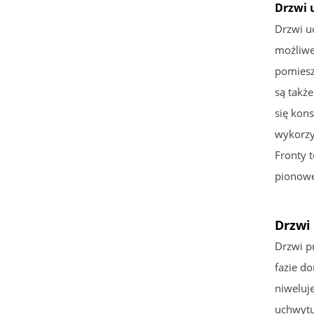
Drzwi 
Drzwi u
możliwe
pomiesz
są takż
się kon
wykorzy
Fronty 
pionowe
Drzwi
Drzwi p
fazie d
niweluj
uchwytu