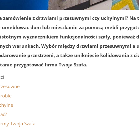
a zamówienie z drzwiami przesuwnymi czy uchylnymi? Na to
e umeblować dom lub mieszkanie za pomocą mebli przygot
 istotnym wyznacznikiem funkcjonalności szafy, ponieważ 
onych warunkach. Wybór między drzwiami przesuwnymi a u
darowanie przestrzeni, a także uniknięcie kolidowania z 
stanie przygotować firma Twoja Szafa.
ści
rzesuwne
robie
chylne
ać?
firmy Twoja Szafa