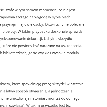
ęści szafy w tym samym momencie, co nie jest
apewnia szczególną wygodę w sypialniach i
ą przynajmniej dwie osoby. Drzwi uchylne polecane
i bibeloty. W takim przypadku doskonale sprawdzi
wyeksponowanie dekoracji. Uchylne skrzydło
 które nie powinny być narażane na uszkodzenia.
biblioteczkach, gdzie wąskie i wysokie moduły
czy, które spowalniają pracę skrzydeł w ostatniej
nia łatwy sposób otwierania, a jednocześnie
chylne umożliwiają natomiast montaż dowolnego
ch rozwiązań. W takim przypadku jest też