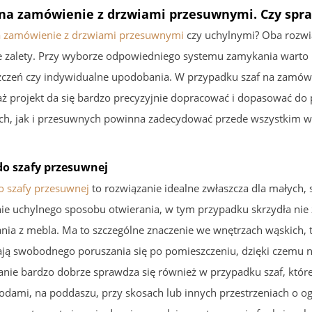
 na zamówienie z drzwiami przesuwnymi. Czy spra
a zamówienie z drzwiami przesuwnymi
czy uchylnymi? Oba rozwiąz
e zalety. Przy wyborze odpowiedniego systemu zamykania warto 
czeń czy indywidualne upodobania. W przypadku szaf na zamówi
ż projekt da się bardzo precyzyjnie dopracować i dopasować d
ch, jak i przesuwnych powinna zadecydować przede wszystkim 
do szafy przesuwnej
o szafy przesuwnej
to rozwiązanie idealne zwłaszcza dla małych
nie uchylnego sposobu otwierania, w tym przypadku skrzydła nie
ania z mebla. Ma to szczególne znaczenie we wnętrzach wąskich, 
ają swobodnego poruszania się po pomieszczeniu, dzięki czemu
anie bardzo dobrze sprawdza się również w przypadku szaf, któr
odami, na poddaszu, przy skosach lub innych przestrzeniach o 