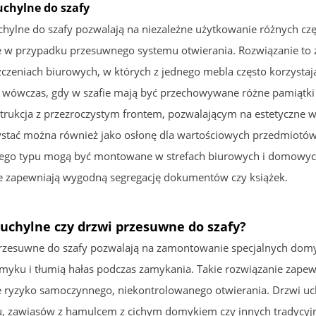
uchylne do szafy
chylne do szafy pozwalają na niezależne użytkowanie różnych cz
 w przypadku przesuwnego systemu otwierania. Rozwiązanie to z
czeniach biurowych, w których z jednego mebla często korzystaj
e wówczas, gdy w szafie mają być przechowywane różne pamiątki 
strukcja z przezroczystym frontem, pozwalającym na estetyczne 
stać można również jako osłonę dla wartościowych przedmiotów,
tego typu mogą być montowane w strefach biurowych i domowych 
 zapewniają wygodną segregację dokumentów czy książek.
 uchylne czy drzwi przesuwne do szafy?
rzesuwne do szafy pozwalają na zamontowanie specjalnych domyka
omyku i tłumią hałas podczas zamykania. Takie rozwiązanie zapew
e ryzyko samoczynnego, niekontrolowanego otwierania. Drzwi u
, zawiasów z hamulcem z cichym domykiem czy innych tradycyjny