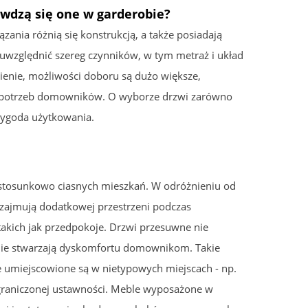
wdzą się one w garderobie?
ania różnią się konstrukcją, a także posiadają
uwzględnić szereg czynników, w tym metraż i układ
enie, możliwości doboru są dużo większe,
o potrzeb domowników. O wyborze drzwi zarówno
wygoda użytkowania.
, stosunkowo ciasnych mieszkań. W odróżnieniu od
 zajmują dodatkowej przestrzeni podczas
takich jak przedpokoje. Drzwi przesuwne nie
 nie stwarzają dyskomfortu domownikom. Takie
e umiejscowione są w nietypowych miejscach - np.
ograniczonej ustawności. Meble wyposażone w