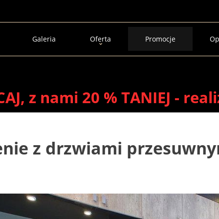
Galeria
Oferta
Promocje
Op
J, z nami 20 % TANIEJ - reali
nie z drzwiami przesuwny