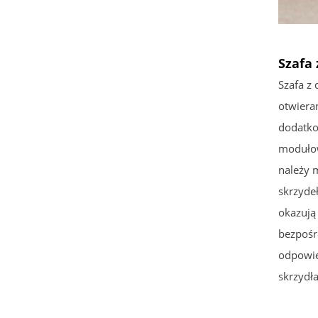
Szafa
Szafa z
otwiera
dodatko
modułow
należy 
skrzyde
okazują
bezpośr
odpowie
skrzydła