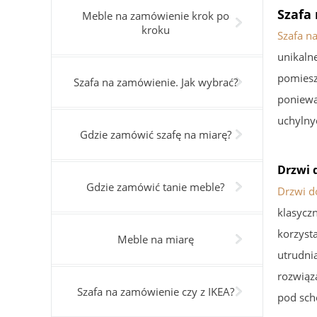
Szafa
Meble na zamówienie krok po
kroku
Szafa n
unikaln
pomiesz
Szafa na zamówienie. Jak wybrać?
poniewa
uchylny
Gdzie zamówić szafę na miarę?
Drzwi 
Gdzie zamówić tanie meble?
Drzwi d
klasycz
korzyst
Meble na miarę
utrudni
rozwiąz
Szafa na zamówienie czy z IKEA?
pod sch