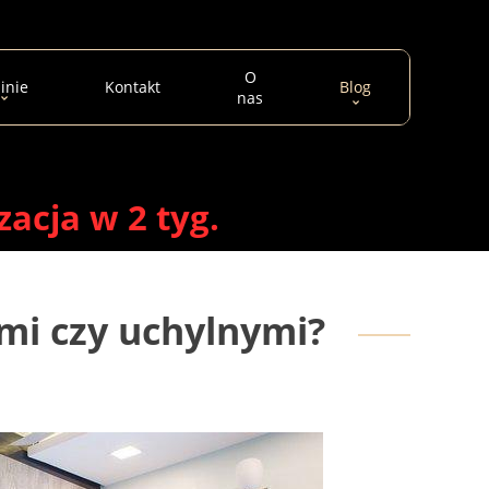
O
inie
Kontakt
Blog
nas
zacja w 2 tyg.
mi czy uchylnymi?