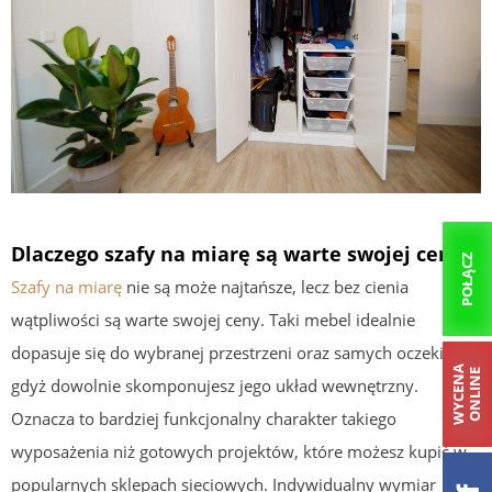
Dlaczego szafy na miarę są warte swojej ceny?
POŁĄCZ
Szafy na miarę
nie są może najtańsze, lecz bez cienia
wątpliwości są warte swojej ceny. Taki mebel idealnie
dopasuje się do wybranej przestrzeni oraz samych oczekiwań,
W
Y
C
E
N
A
O
N
L
I
N
E
gdyż dowolnie skomponujesz jego układ wewnętrzny.
Oznacza to bardziej funkcjonalny charakter takiego
wyposażenia niż gotowych projektów, które możesz kupić w
popularnych sklepach sieciowych. Indywidualny wymiar