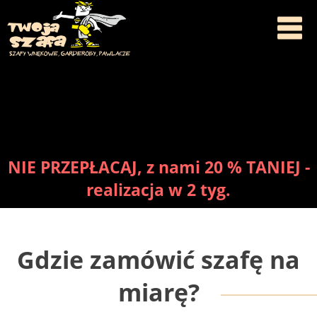
NIE PRZEPŁACAJ, z nami 20 % TANIEJ -
realizacja w 2 tyg.
Gdzie zamówić szafę na
miarę?